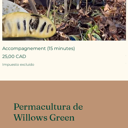
Accompagnement (15 minutes)
Precio
25,00 CAD
P
Impuesto excluido
I
Permacultura de
Willows Green