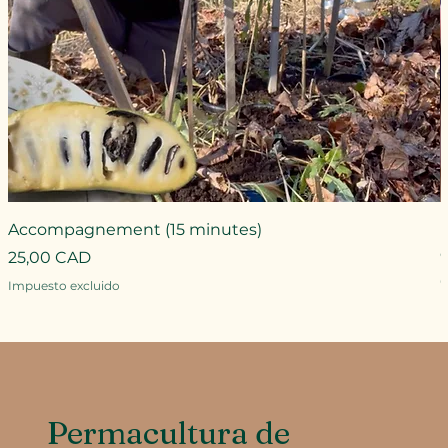
Accompagnement (15 minutes)
Precio
25,00 CAD
P
Impuesto excluido
I
Permacultura de