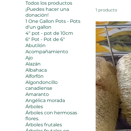
Todos los productos
¡Puedes hacer una
1 producto
donación!
1 One Gallon Pots - Pots
d'un gallon
4" pot - pot de 10cm
6" Pot - Pot de 6"
Abutilón
Acompañamiento
Ajo
Alazán
Albahaca
Alforfón
Algondoncillo
canadiense
Amaranto
Angélica morada
Árboles
Árboles con hermosas
flores.
Árboles frutales
Árboles frutales en