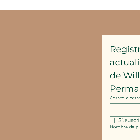
Regístr
actual
de Wil
Perma
Correo electr
Sí, suscr
Nombre de pi