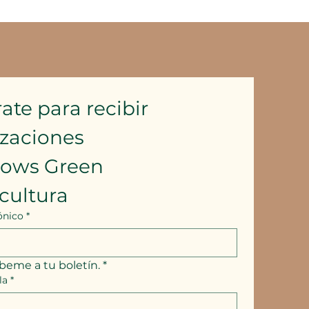
ate para recibir 
izaciones
lows Green 
cultura
ónico
*
íbeme a tu boletín.
*
la
*