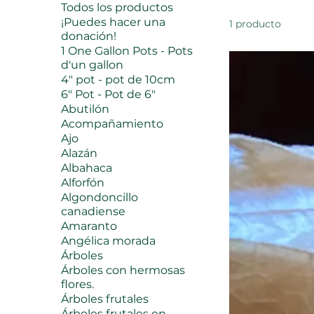
Todos los productos
¡Puedes hacer una
1 producto
donación!
1 One Gallon Pots - Pots
d'un gallon
4" pot - pot de 10cm
6" Pot - Pot de 6"
Abutilón
Acompañamiento
Ajo
Alazán
Albahaca
Alforfón
Algondoncillo
canadiense
Amaranto
Angélica morada
Árboles
Árboles con hermosas
flores.
Árboles frutales
Árboles frutales en