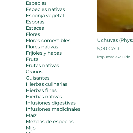
Especias
Especies nativas
Esponja vegetal
Esporas
Estacas
Flores
Uchuvas (Physal
Flores comestibles
Flores nativas
Precio
5,00 CAD
Frijoles y habas
Impuesto excluido
Fruta
Frutas nativas
Granos
Guisantes
Hierbas culinarias
Hierbas finas
Hierbas nativas
Infusiones digestivas
Infusiones medicinales
Maíz
Mezclas de especias
Mijo