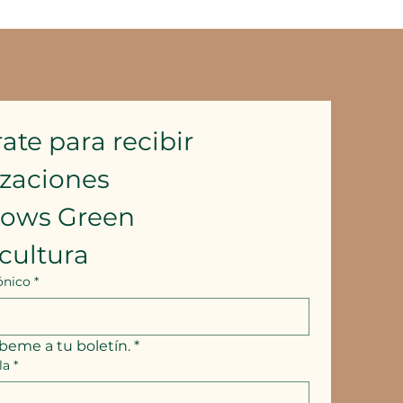
ate para recibir 
izaciones
lows Green 
cultura
ónico
*
íbeme a tu boletín.
*
la
*