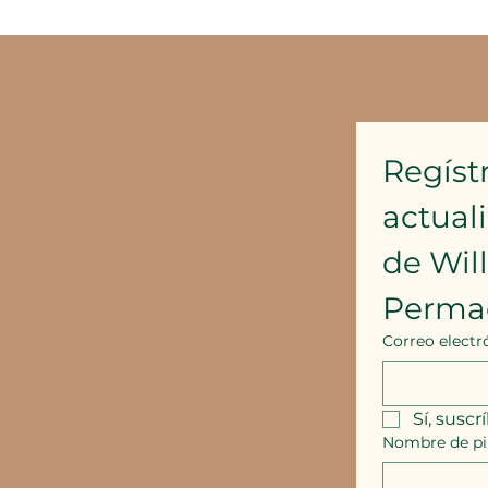
Regístr
actual
de Wil
Perma
Correo electr
Sí, suscr
Nombre de pi