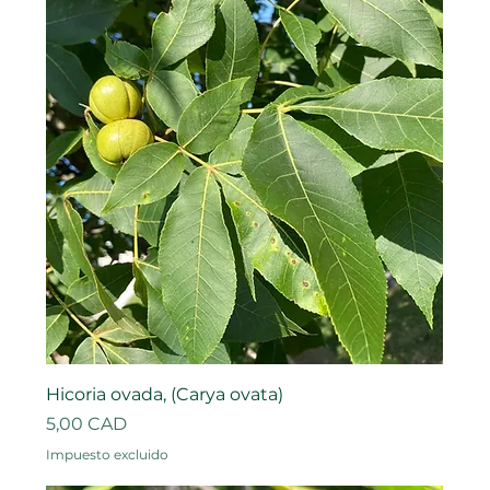
Hicoria ovada, (Carya ovata)
Precio
5,00 CAD
Impuesto excluido