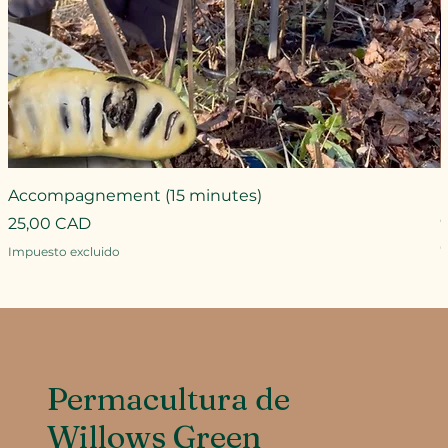
Accompagnement (15 minutes)
Precio
25,00 CAD
P
Impuesto excluido
I
Permacultura de
Willows Green