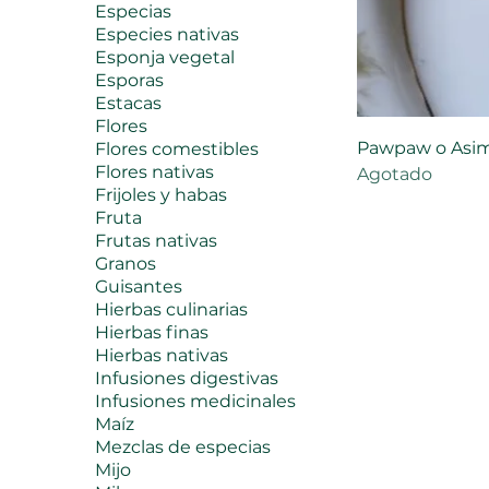
Especias
Especies nativas
Esponja vegetal
Esporas
Estacas
Flores
Pawpaw o Asimin
Flores comestibles
Flores nativas
Agotado
Frijoles y habas
Fruta
Frutas nativas
Granos
Guisantes
Hierbas culinarias
Hierbas finas
Hierbas nativas
Infusiones digestivas
Infusiones medicinales
Maíz
Mezclas de especias
Mijo