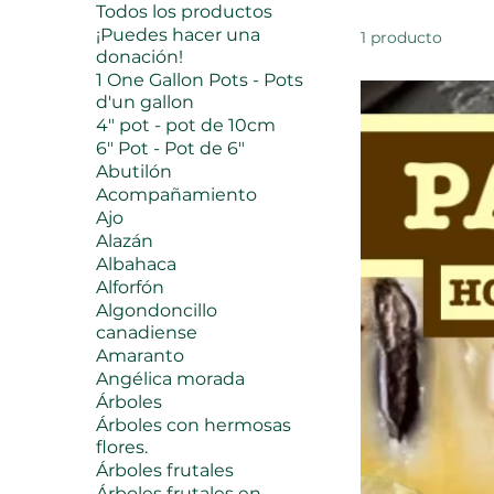
Todos los productos
¡Puedes hacer una
1 producto
donación!
1 One Gallon Pots - Pots
d'un gallon
4" pot - pot de 10cm
6" Pot - Pot de 6"
Abutilón
Acompañamiento
Ajo
Alazán
Albahaca
Alforfón
Algondoncillo
canadiense
Amaranto
Angélica morada
Árboles
Árboles con hermosas
flores.
Árboles frutales
Árboles frutales en