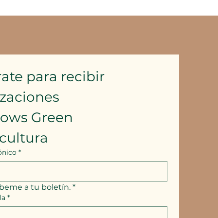
ate para recibir 
izaciones
lows Green 
cultura
ónico
*
íbeme a tu boletín.
*
la
*