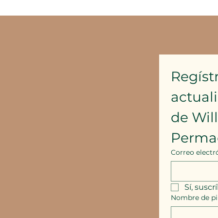
Regístr
actual
de Wil
Perma
Correo electr
Sí, suscr
Nombre de pi