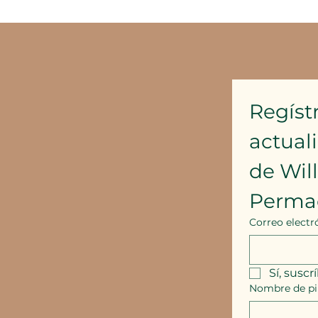
Regístr
actual
de Wil
Perma
Correo electr
Sí, suscr
Nombre de pi