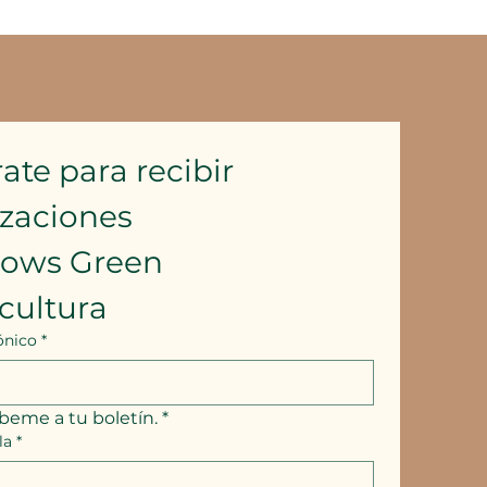
ate para recibir 
izaciones
lows Green 
cultura
ónico
*
íbeme a tu boletín.
*
la
*