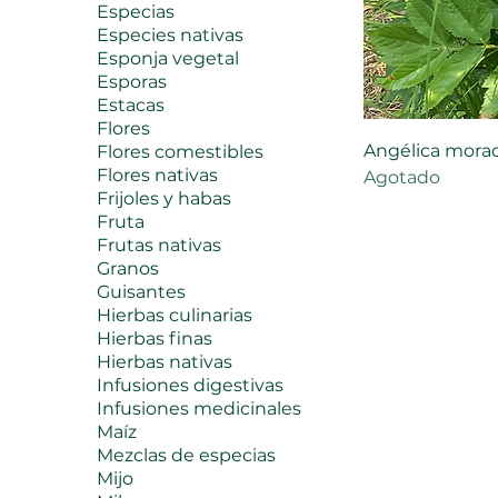
Especias
Especies nativas
Esponja vegetal
Esporas
Estacas
Flores
Angélica morad
Flores comestibles
Flores nativas
Agotado
Frijoles y habas
Fruta
Frutas nativas
Granos
Guisantes
Hierbas culinarias
Hierbas finas
Hierbas nativas
Infusiones digestivas
Infusiones medicinales
Maíz
Mezclas de especias
Mijo