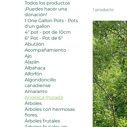
Todos los productos
¡Puedes hacer una
1 producto
donación!
1 One Gallon Pots - Pots
d'un gallon
4" pot - pot de 10cm
6" Pot - Pot de 6"
Abutilón
Acompañamiento
Ajo
Alazán
Albahaca
Alforfón
Algondoncillo
canadiense
Amaranto
Angélica morada
Árboles
Árboles con hermosas
flores.
Árboles frutales
Árboles frutales en