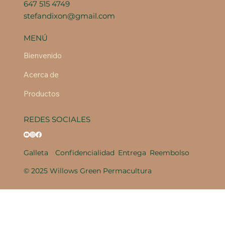
647 515 4749
stefandixon@gmail.com
MENÚ
Bienvenido
Acerca de
Productos
REDES SOCIALES
Galleta
Confidencialidad
Entrega
Reembolso
© 2025 Willows Green Permacultura