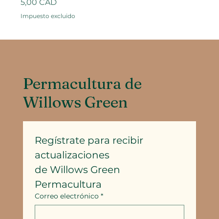
Precio
5,00 CAD
Impuesto excluido
Permacultura de
Willows Green
Regístrate para recibir 
actualizaciones
de Willows Green 
Permacultura
Correo electrónico
*