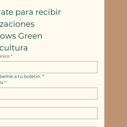
ate para recibir 
izaciones
lows Green 
cultura
ónico
*
íbeme a tu boletín.
*
la
*