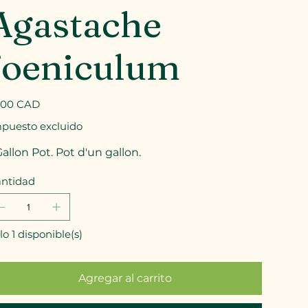
Agastache
foeniculum
io
,00 CAD
puesto excluido
Gallon Pot. Pot d'un gallon.
ntidad
lo 1 disponible(s)
Agregar al carrito