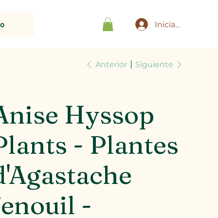
to
Iniciar sesión
Anterior
Siguiente
Anise Hyssop
Plants - Plantes
d'Agastache
fenouil -