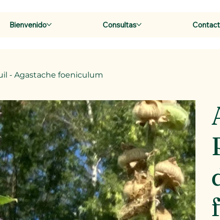
Bienvenido
Consultas
Contac
uil - Agastache foeniculum