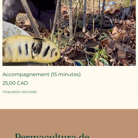
Accompagnement (15 minutes)
Precio
25,00 CAD
P
Impuesto excluido
I
Permacultura de