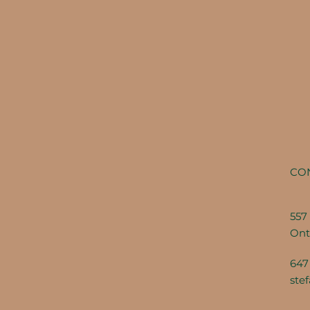
CO
557 
Ont
647
ste