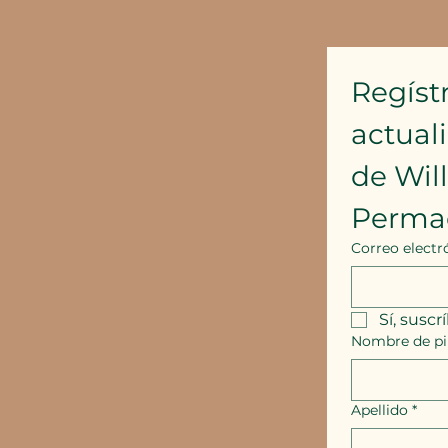
Regístr
actual
de Wil
Perma
Correo electr
Sí, suscr
Nombre de pi
Apellido
*