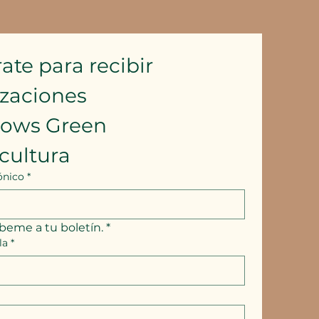
ate para recibir 
izaciones
lows Green 
cultura
ónico
*
íbeme a tu boletín.
*
la
*