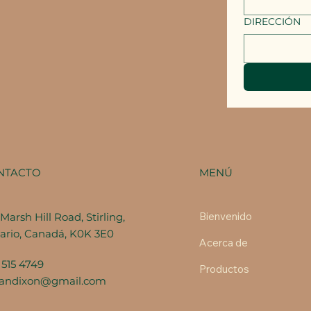
DIRECCIÓN
MENÚ
NTACTO
Bienvenido
Marsh Hill Road, Stirling,
ario, Canadá, K0K 3E0
Acerca de
 515 4749
Productos
fandixon@gmail.com