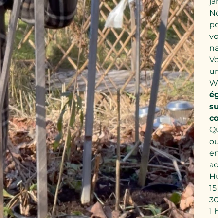
ja
No
po
vo
na
Vo
un
Wh
ég
su
co
Qu
ou
e
ad
Hu
15
30
1 