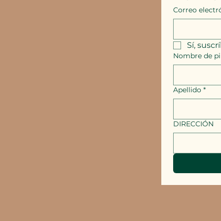
Correo electr
Sí, suscr
Nombre de pi
Apellido
*
DIRECCIÓN