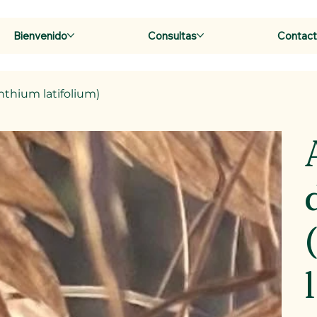
Bienvenido
Consultas
Contac
nthium latifolium)