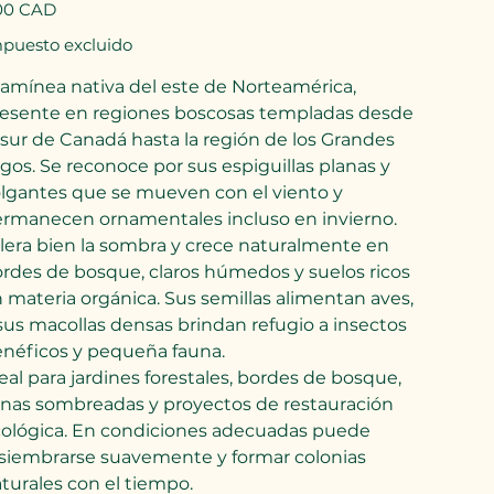
io
00 CAD
puesto excluido
amínea nativa del este de Norteamérica,
esente en regiones boscosas templadas desde
 sur de Canadá hasta la región de los Grandes
gos. Se reconoce por sus espiguillas planas y
lgantes que se mueven con el viento y
rmanecen ornamentales incluso en invierno.
lera bien la sombra y crece naturalmente en
rdes de bosque, claros húmedos y suelos ricos
 materia orgánica. Sus semillas alimentan aves,
sus macollas densas brindan refugio a insectos
néficos y pequeña fauna.
eal para jardines forestales, bordes de bosque,
nas sombreadas y proyectos de restauración
ológica. En condiciones adecuadas puede
siembrarse suavemente y formar colonias
turales con el tiempo.