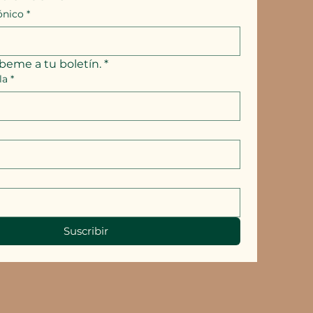
ónico
*
íbeme a tu boletín.
*
la
*
Suscribir