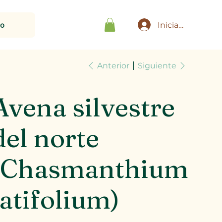
to
Iniciar sesión
Anterior
Siguiente
Avena silvestre
del norte
(Chasmanthium
latifolium)