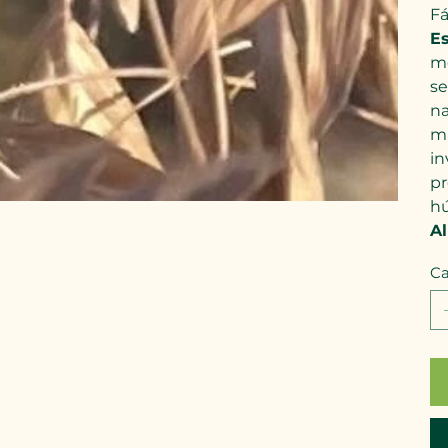
Fá
Es
me
se
na
ma
in
pr
hú
Al
Ca