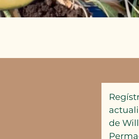
Vista rápida
Regístr
actual
de Wil
Perma