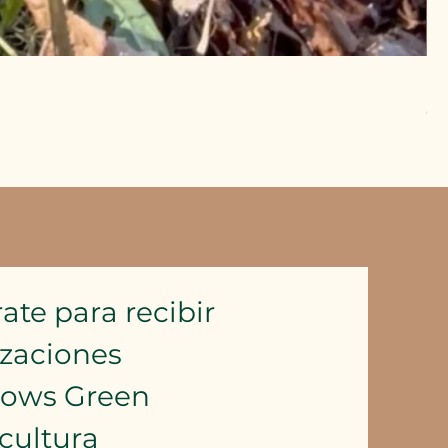
Pu
Pr
6,
Imp
ate para recibir 
izaciones
lows Green 
cultura