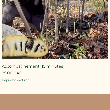
Accompagnement (15 minutes)
Precio
25,00 CAD
P
Impuesto excluido
I