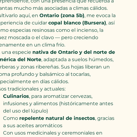
rprendente, con una presencia que recuerda a
antas mucho más asociadas a climas cálidos.
ltivarlo aquí, en
Ontario (zona 5b)
, me evoca la
periencia de cuidar
copal blanco (Bursera)
, así
mo especias resinosas como el incienso, la
ez moscada o el clavo — pero creciendo
enamente en un clima frío.
 una especie
nativa de Ontario y del norte de
érica del Norte
, adaptada a suelos húmedos,
rberas y zonas ribereñas. Sus hojas liberan un
oma profundo y balsámico al tocarlas,
pecialmente en días cálidos.
os tradicionales y actuales:
Culinarios
, para aromatizar cervezas,
infusiones y alimentos (históricamente antes
del uso del lúpulo)
Como
repelente natural de insectos
, gracias
a sus aceites aromáticos
Con usos medicinales y ceremoniales en