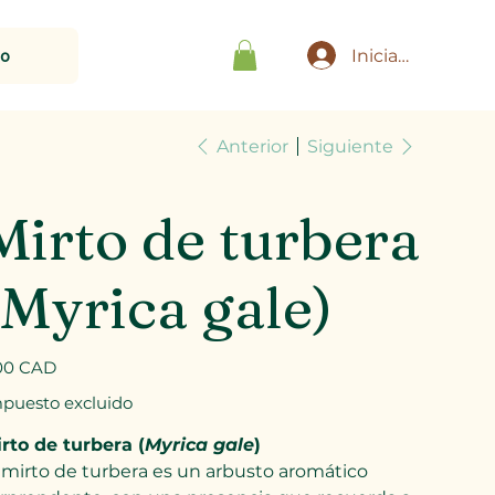
to
Iniciar sesión
Anterior
Siguiente
Mirto de turbera
(Myrica gale)
io
00 CAD
puesto excluido
rto de turbera (
Myrica gale
)
 mirto de turbera es un arbusto aromático