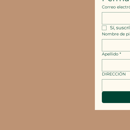
Correo electr
Sí, suscr
Nombre de pi
Apellido
*
DIRECCIÓN