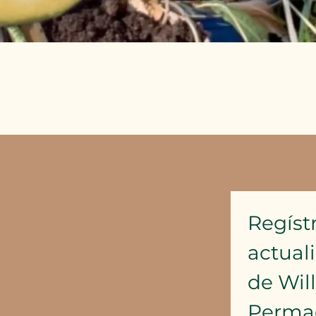
Vista rápida
Regístr
actual
de Wil
Perma