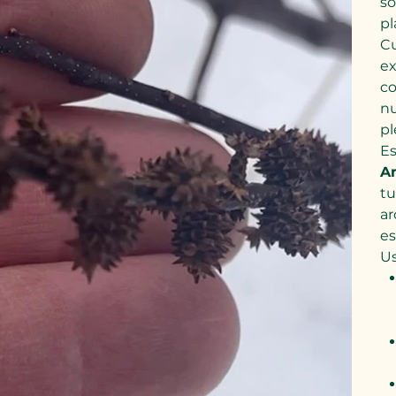
so
pl
Cu
ex
co
nu
pl
Es
Am
tu
ar
es
Us