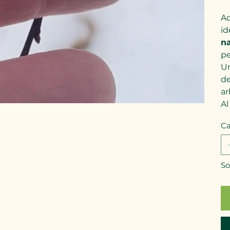
Ad
id
na
pe
Un
de
ar
Al
Ca
So