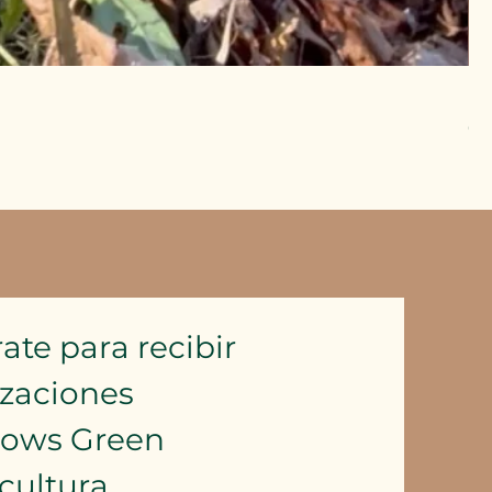
Pu
Pr
6,
Imp
ate para recibir 
izaciones
lows Green 
cultura