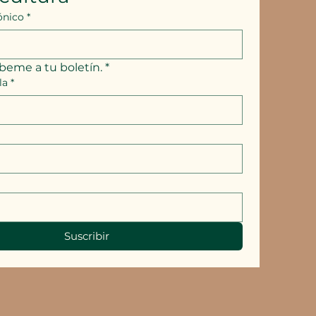
ónico
*
íbeme a tu boletín.
*
la
*
Suscribir