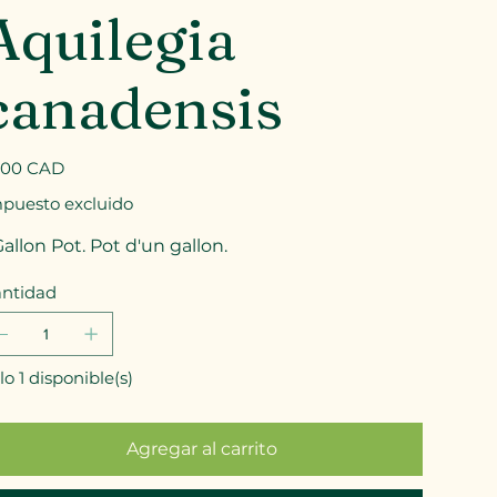
Aquilegia
canadensis
io
,00 CAD
puesto excluido
Gallon Pot. Pot d'un gallon.
ntidad
lo 1 disponible(s)
Agregar al carrito