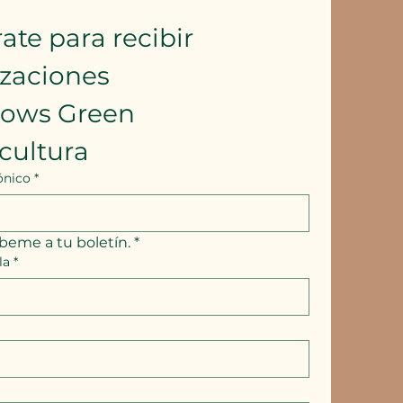
ate para recibir 
izaciones
lows Green 
cultura
ónico
*
íbeme a tu boletín.
*
la
*