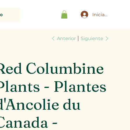
to
Iniciar sesión
Anterior
Siguiente
Red Columbine
Plants - Plantes
d'Ancolie du
Canada -