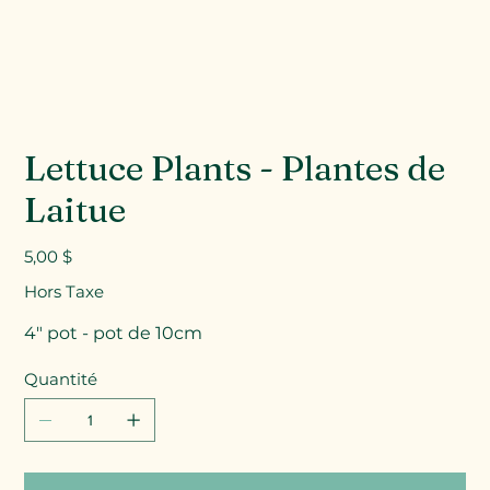
Lettuce Plants - Plantes de
Laitue
Prix
5,00 $
Hors Taxe
4" pot - pot de 10cm
Quantité