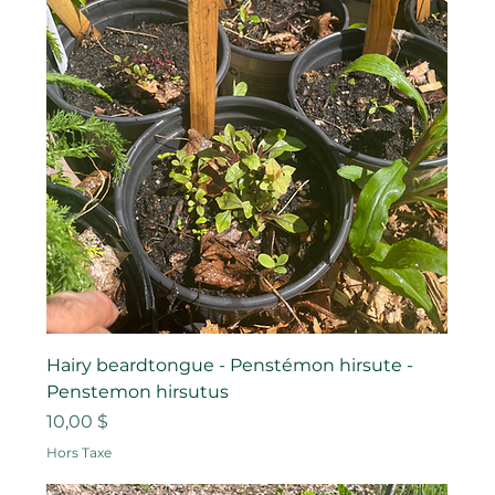
Hairy beardtongue - Penstémon hirsute -
Penstemon hirsutus
Prix
10,00 $
Hors Taxe