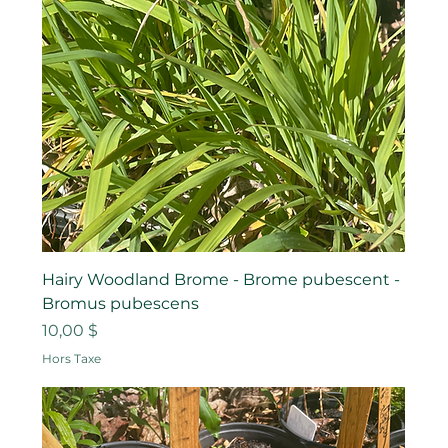
Hairy Woodland Brome - Brome pubescent -
Bromus pubescens
Prix
10,00 $
Hors Taxe