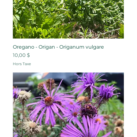
Oregano - Origan - Origanum vulgare
Prix
10,00 $
Hors Taxe