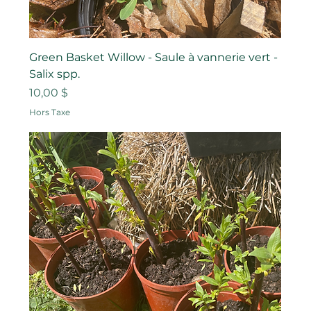
Green Basket Willow - Saule à vannerie vert -
Salix spp.
Prix
10,00 $
Hors Taxe