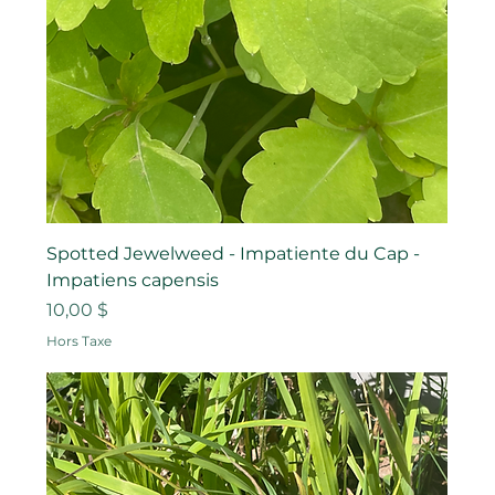
Spotted Jewelweed - Impatiente du Cap -
Impatiens capensis
Prix
10,00 $
Hors Taxe