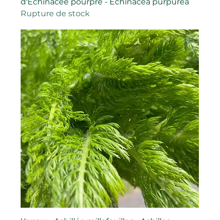
d'Échinacée pourpre - Echinacea purpurea
Rupture de stock