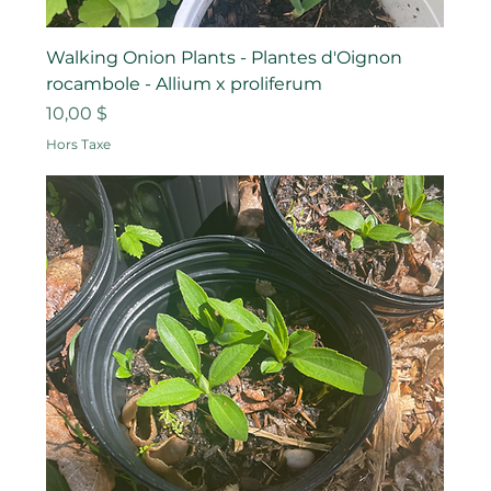
Walking Onion Plants - Plantes d'Oignon
rocambole - Allium x proliferum
Prix
10,00 $
Hors Taxe