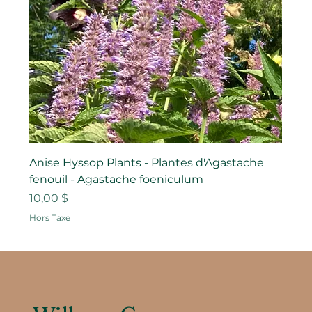
Anise Hyssop Plants - Plantes d'Agastache
fenouil - Agastache foeniculum
Prix
10,00 $
Hors Taxe