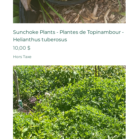
Sunchoke Plants - Plantes de Topinambour -
Helianthus tuberosus
Prix
10,00 $
Hors Taxe