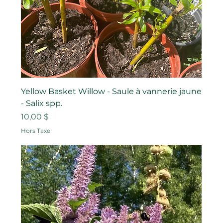
Yellow Basket Willow - Saule à vannerie jaune
- Salix spp.
Prix
10,00 $
Hors Taxe