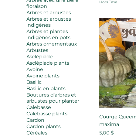
Arbres avec une belle
Hors Taxe
floraison
Arbres et arbustes
Arbres et arbustes
indigènes
Arbres et plantes
indigènes en pots
Arbres ornementaux
Arbustes
Asclépiade
Asclépiade plants
Avoine
Avoine plants
Basilic
Basilic en plants
Boutures d'arbres et
arbustes pour planter
Calebasse
Calebasse plants
Courge Queens
Cardon
maxima
Cardon plants
Prix
Céréales
5,00 $