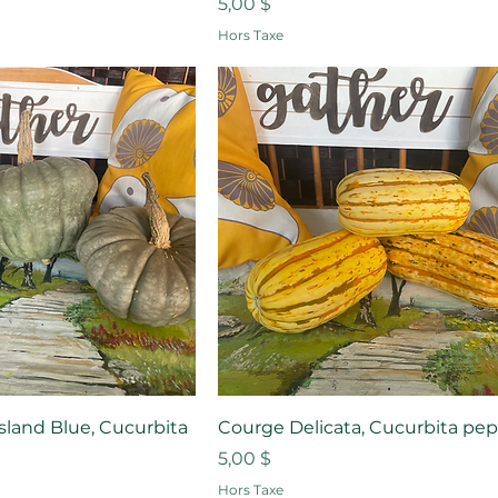
Prix
5,00 $
Hors Taxe
land Blue, Cucurbita
Courge Delicata, Cucurbita pe
Prix
5,00 $
Hors Taxe