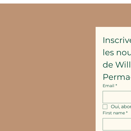
Inscriv
les no
de Wil
Perma
Email
*
Oui, abo
First name
*