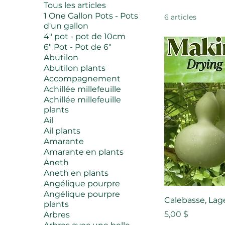
Tous les articles
1 One Gallon Pots - Pots
6 articles
d'un gallon
4" pot - pot de 10cm
6" Pot - Pot de 6"
Abutilon
Abutilon plants
Accompagnement
Achillée millefeuille
Achillée millefeuille
plants
Ail
Ail plants
Amarante
Amarante en plants
Aneth
Aneth en plants
Angélique pourpre
Angélique pourpre
Calebasse, Lage
plants
Prix
5,00 $
Arbres