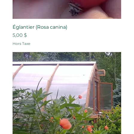
Églantier (Rosa canina)
Prix
5,00 $
Hors Taxe