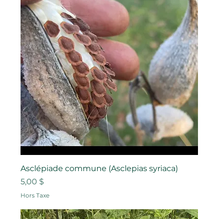
Asclépiade commune (Asclepias syriaca)
Prix
5,00 $
Hors Taxe