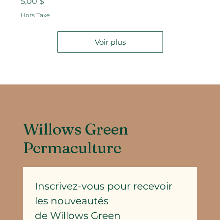
Prix
5,00 $
Hors Taxe
Voir plus
Willows Green
Permaculture
Inscrivez-vous pour recevoir 
les nouveautés
de Willows Green 