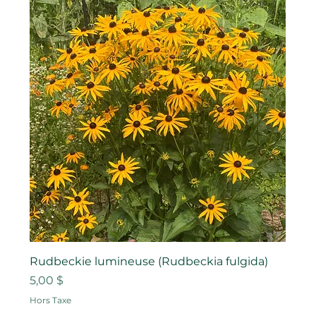
Rudbeckie lumineuse (Rudbeckia fulgida)
Prix
5,00 $
Hors Taxe