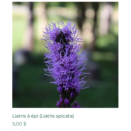
Liatris à épi (Liatris spicata)
Prix
5,00 $