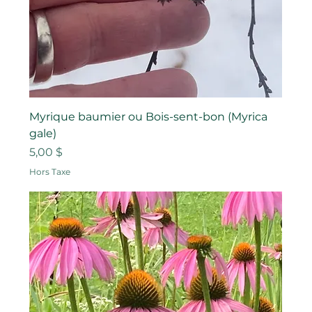
Myrique baumier ou Bois-sent-bon (Myrica
gale)
Prix
5,00 $
Hors Taxe