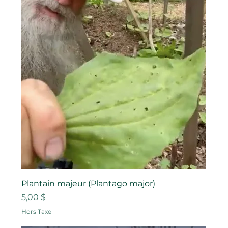
Plantain majeur (Plantago major)
Prix
5,00 $
Hors Taxe