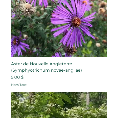
Aster de Nouvelle Angleterre
(Symphyotrichum novae-angliae)
Prix
5,00 $
Hors Taxe