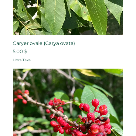
Caryer ovale (Carya ovata)
Prix
5,00 $
Hors Taxe