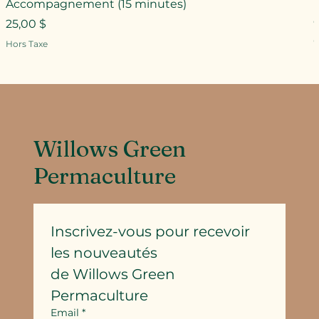
Accompagnement (15 minutes)
Prix
25,00 $
P
Hors Taxe
H
Willows Green
Permaculture
Inscrivez-vous pour recevoir 
les nouveautés
de Willows Green 
Permaculture
Email
*