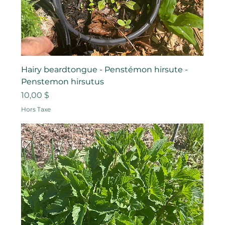
Hairy beardtongue - Penstémon hirsute -
Penstemon hirsutus
Prix
10,00 $
Hors Taxe