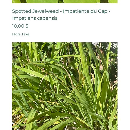
Spotted Jewelweed - Impatiente du Cap -
Impatiens capensis
Prix
10,00 $
Hors Taxe