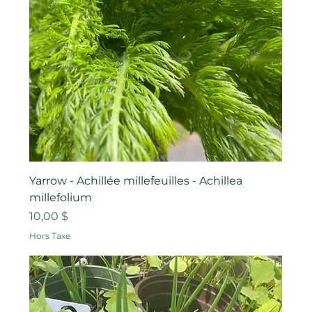
Yarrow - Achillée millefeuilles - Achillea
millefolium
Prix
10,00 $
Hors Taxe