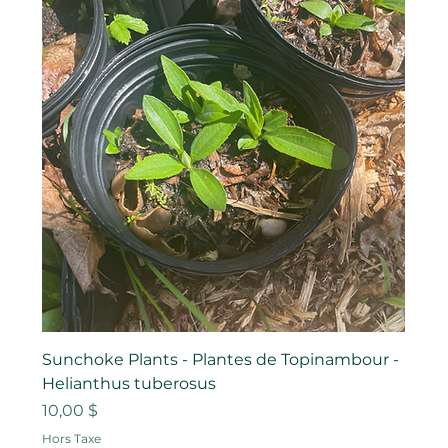
Sunchoke Plants - Plantes de Topinambour -
Helianthus tuberosus
Prix
10,00 $
Hors Taxe