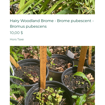
Hairy Woodland Brome - Brome pubescent -
Bromus pubescens
Prix
10,00 $
Hors Taxe