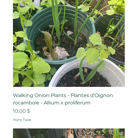
Walking Onion Plants - Plantes d'Oignon
rocambole - Allium x proliferum
Prix
10,00 $
Hors Taxe