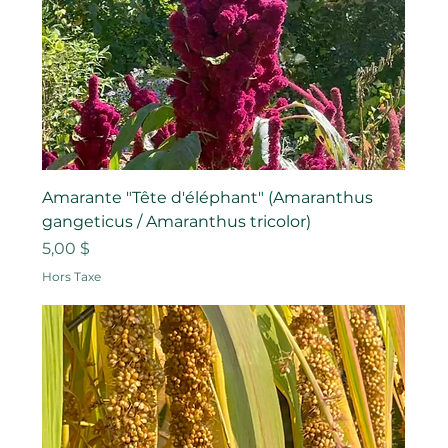
Amarante "Tête d'éléphant" (Amaranthus
gangeticus / Amaranthus tricolor)
Prix
5,00 $
Hors Taxe