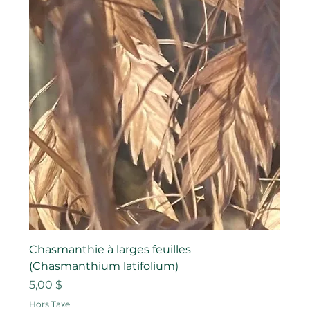
Chasmanthie à larges feuilles
(Chasmanthium latifolium)
Prix
5,00 $
Hors Taxe