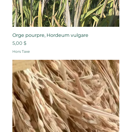
Orge pourpre, Hordeum vulgare
Prix
5,00 $
Hors Taxe