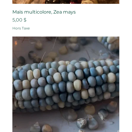
Maïs multicolore, Zea mays
Prix
5,00 $
Hors Taxe