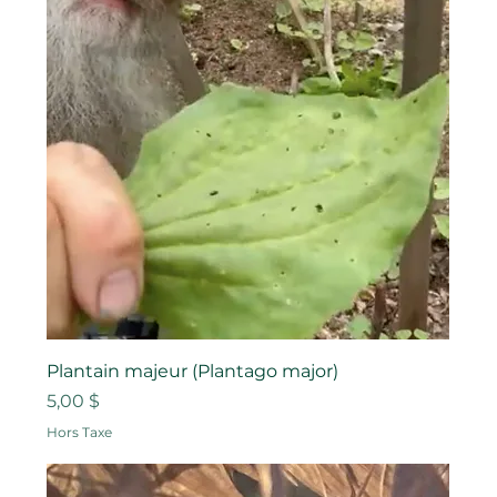
Plantain majeur (Plantago major)
Prix
5,00 $
Hors Taxe