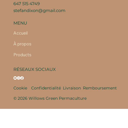
647 515 4749
stefandixon@gmail.com
MENU
Accueil
À propos
Products
RÉSEAUX SOCIAUX
Cookie
Confidentialité
Livraison
Remboursement
© 2026 Willows Green Permaculture