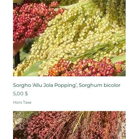
Sorgho ‘Allu Jola Popping’, Sorghum bicolor
Prix
5,00 $
Hors Taxe