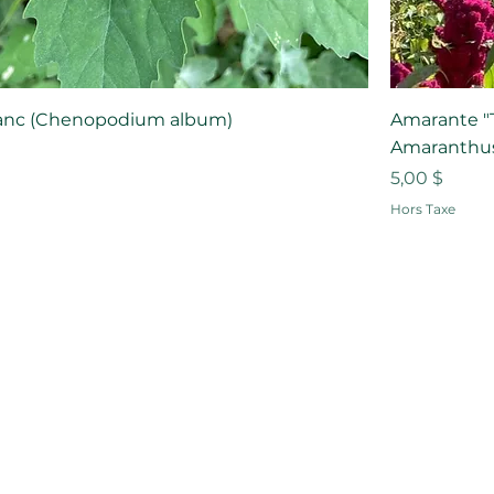
anc (Chenopodium album)
Amarante "T
Amaranthus 
Prix
5,00 $
Hors Taxe