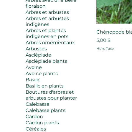
Arbres avec une belle
floraison
Arbres et arbustes
Arbres et arbustes
indigènes
Arbres et plantes
Chénopode bl
indigènes en pots
Prix
5,00 $
Arbres ornementaux
Arbustes
Hors Taxe
Asclépiade
Asclépiade plants
Avoine
Avoine plants
Basilic
Basilic en plants
Boutures d'arbres et
arbustes pour planter
Calebasse
Calebasse plants
Cardon
Cardon plants
Céréales