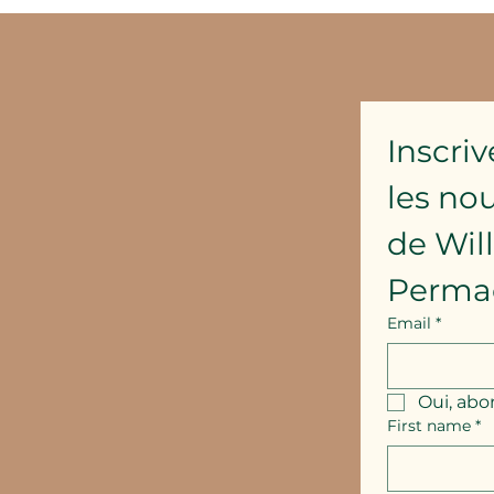
Inscriv
les no
de Wil
Perma
Email
*
Oui, abo
First name
*