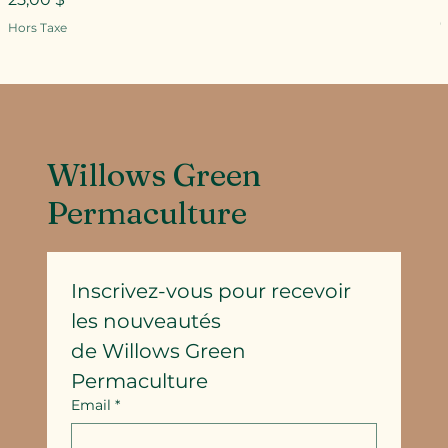
P
Hors Taxe
H
Willows Green
Permaculture
Inscrivez-vous pour recevoir 
les nouveautés
de Willows Green 
Permaculture
Email
*