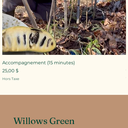
Accompagnement (15 minutes)
Prix
25,00 $
P
Hors Taxe
H
Willows Green