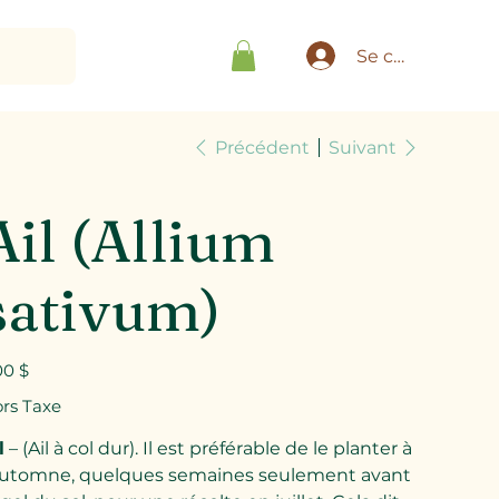
Se connecter
Précédent
Suivant
Ail (Allium
sativum)
00 $
rs Taxe
l
– (Ail à col dur). Il est préférable de le planter à
automne, quelques semaines seulement avant