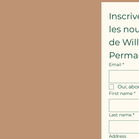
Inscriv
les no
de Wil
Perma
Email
*
Oui, abo
First name
*
Last name
*
Address