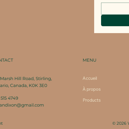
MENU
NTACT
Accueil
Marsh Hill Road, Stirling,
ario, Canada, K0K 3E0
À propos
 515 4749
Products
fandixon@gmail.com
nt
© 2026 