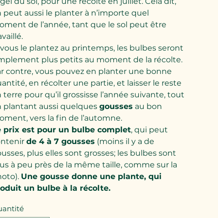
 gel du sol, pour une récolte en juillet. Cela dit,
 peut aussi le planter à n’importe quel
ment de l’année, tant que le sol peut être
availlé.
 vous le plantez au printemps, les bulbes seront
mplement plus petits au moment de la récolte.
r contre, vous pouvez en planter une bonne
antité, en récolter une partie, et laisser le reste
 terre pour qu’il grossisse l’année suivante, tout
 plantant aussi quelques
gousses
au bon
ment, vers la fin de l’automne.
 prix est pour un bulbe complet
, qui peut
ntenir
de 4 à 7 gousses
(moins il y a de
usses, plus elles sont grosses; les bulbes sont
us à peu près de la même taille, comme sur la
oto).
Une gousse donne une plante, qui
oduit un bulbe à la récolte.
antité