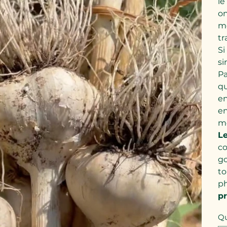
le
on
mo
tr
Si
si
Pa
qu
en
en
mo
Le
co
go
to
ph
pr
Qu