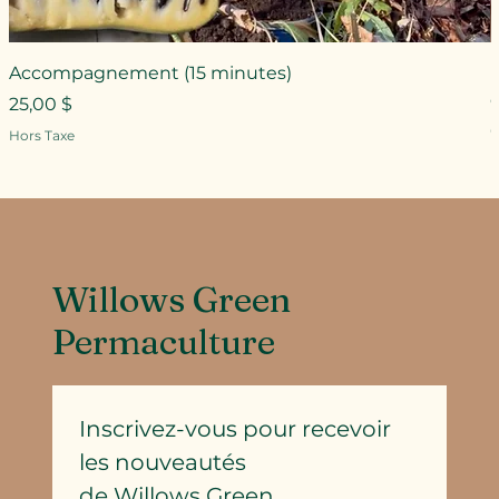
Accompagnement (15 minutes)
Prix
25,00 $
P
Hors Taxe
H
Willows Green
Permaculture
Inscrivez-vous pour recevoir 
les nouveautés
de Willows Green 