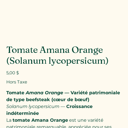
Tomate Amana Orange
(Solanum lycopersicum)
Prix
5,00 $
Hors Taxe
Tomate
Amana Orange
— Variété patrimoniale
de type beefsteak (cœur de bœuf)
Solanum lycopersicum
—
Croissance
indéterminée
La
tomate Amana Orange
est une variété
patrimoniale remarquable, appréciée pour ses