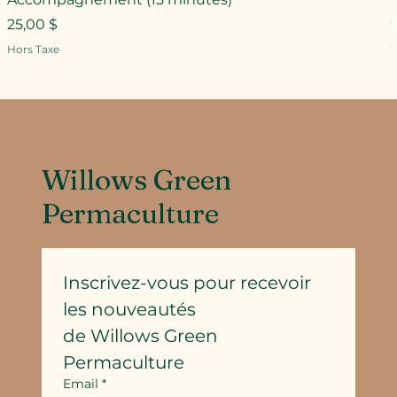
Prix
25,00 $
P
Hors Taxe
H
Willows Green
Permaculture
Inscrivez-vous pour recevoir 
les nouveautés
de Willows Green 
Permaculture
Email
*