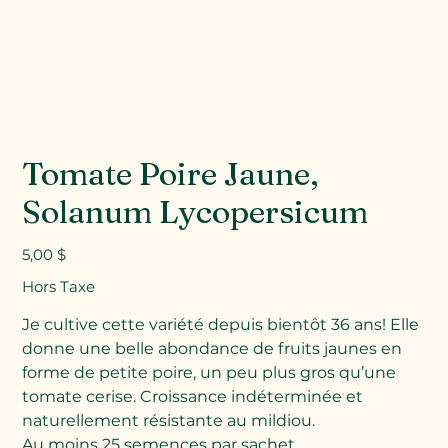
Tomate Poire Jaune,
Solanum Lycopersicum
Prix
5,00 $
Hors Taxe
Je cultive cette variété depuis bientôt 36 ans! Elle
donne une belle abondance de fruits jaunes en
forme de petite poire, un peu plus gros qu’une
tomate cerise. Croissance indéterminée et
naturellement résistante au mildiou.
Au moins 25 semences par sachet.