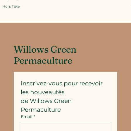
P
Hors Taxe
H
Willows Green
Permaculture
Inscrivez-vous pour recevoir 
les nouveautés
de Willows Green 
Permaculture
Email
*