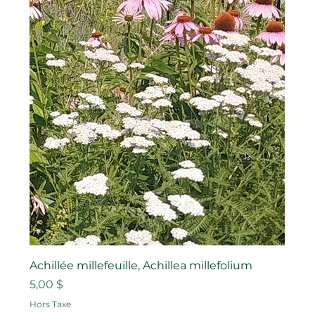
Achillée millefeuille, Achillea millefolium
Prix
5,00 $
Hors Taxe