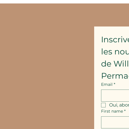
Inscriv
les no
de Wil
Perma
Email
*
Oui, abo
First name
*