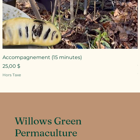
Accompagnement (15 minutes)
Prix
25,00 $
P
Hors Taxe
H
Willows Green
Permaculture