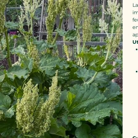
La
im
fe
en
ap
Ut