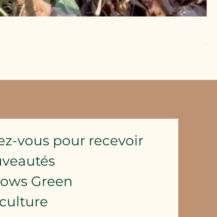
Pu
Pri
6,
Hor
ez-vous pour recevoir 
uveautés
lows Green 
culture