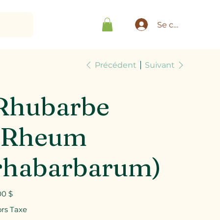
Se connecter
Précédent
Suivant
Rhubarbe
(Rheum
rhabarbarum)
00 $
rs Taxe