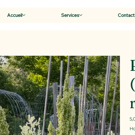
Accueil
Services
Contact
Prix
5,
Ho