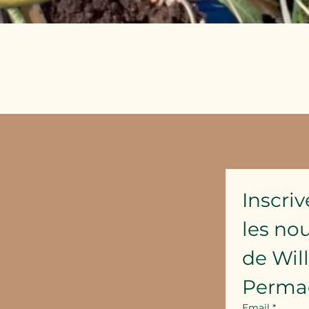
Aperçu rapide
Inscriv
les no
de Wil
Perma
Email
*