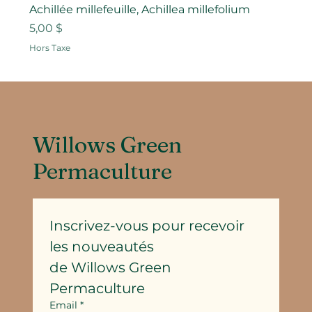
Achillée millefeuille, Achillea millefolium
Prix
5,00 $
Hors Taxe
Willows Green
Permaculture
Inscrivez-vous pour recevoir 
les nouveautés
de Willows Green 
Permaculture
Email
*