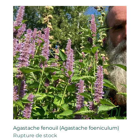
Agastache fenouil (Agastache foeniculum)
Rupture de stock