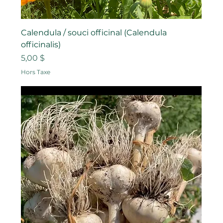
Calendula / souci officinal (Calendula
officinalis)
Prix
5,00 $
Hors Taxe