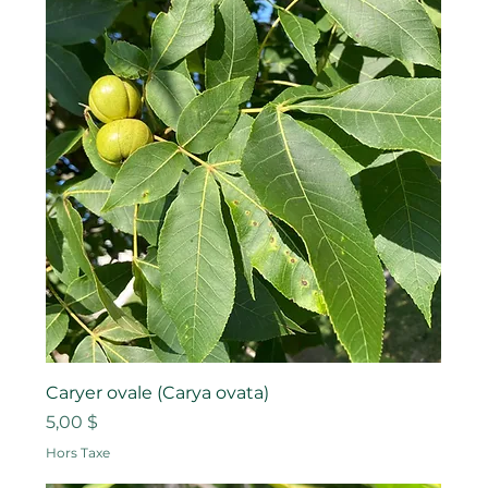
Caryer ovale (Carya ovata)
Prix
5,00 $
Hors Taxe