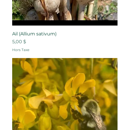
Ail (Allium sativum)
Prix
5,00 $
Hors Taxe