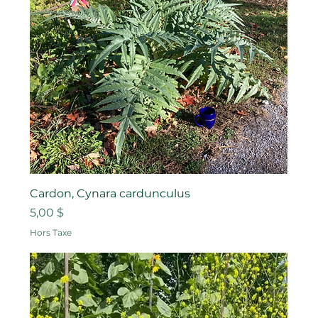
Cardon, Cynara cardunculus
Prix
5,00 $
Hors Taxe