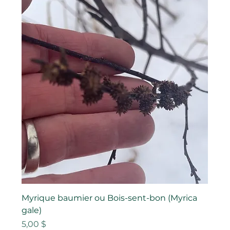
Myrique baumier ou Bois-sent-bon (Myrica
gale)
Prix
5,00 $