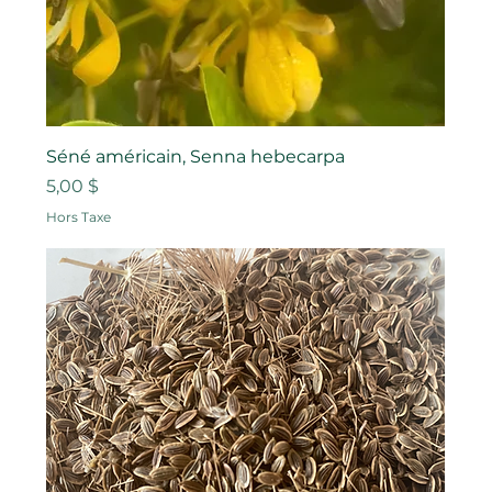
Séné américain, Senna hebecarpa
Prix
5,00 $
Hors Taxe