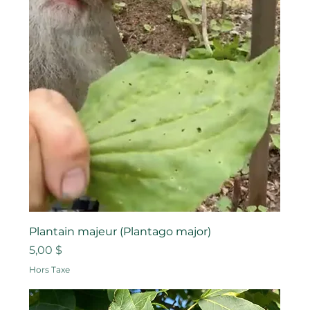
Plantain majeur (Plantago major)
Prix
5,00 $
Hors Taxe