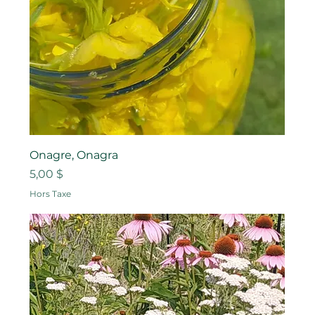
Onagre, Onagra
Prix
5,00 $
Hors Taxe