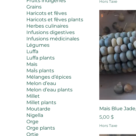
Fruits indigènes
Hors Taxe
Grains
Haricots et fêves
Haricots et fêves plants
Herbes culinaires
Infusions digestives
Infusions médicinales
Légumes
Luffa
Luffa plants
Maïs
MaÏs plants
Mélanges d’épices
Melon d’eau
Melon d’eau plants
Millet
Millet plants
Maïs Blue Jade
Moutarde
Nigella
Prix
5,00 $
Orge
Hors Taxe
Orge plants
Ortie