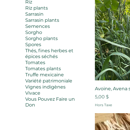
Riz
Riz plants
Sarrasin
Sarrasin plants
Semences
Sorgho
Sorgho plants
Spores
Thés, fines herbes et
épices séchés
Tomates
Tomates plants
Truffe mexicaine
Variété patrimoniale
Vignes indigènes
Avoine, Avena 
Vivace
Prix
5,00 $
Vous Pouvez Faire un
Don
Hors Taxe