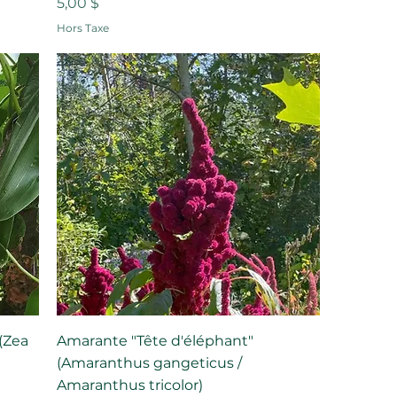
Prix
5,00 $
Hors Taxe
(Zea
Amarante "Tête d'éléphant"
(Amaranthus gangeticus /
Amaranthus tricolor)