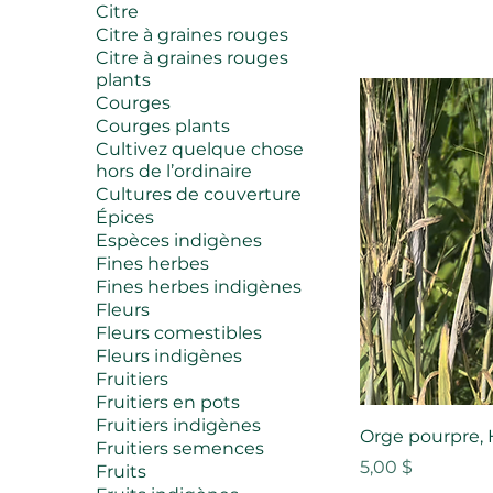
Citre
Citre à graines rouges
Citre à graines rouges
plants
Courges
Courges plants
Cultivez quelque chose
hors de l’ordinaire
Cultures de couverture
Épices
Espèces indigènes
Fines herbes
Fines herbes indigènes
Fleurs
Fleurs comestibles
Fleurs indigènes
Fruitiers
Fruitiers en pots
Fruitiers indigènes
Orge pourpre,
Fruitiers semences
Prix
5,00 $
Fruits