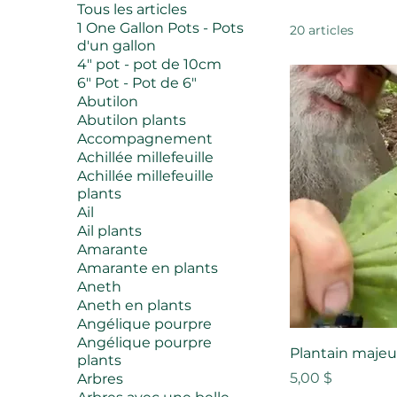
Tous les articles
1 One Gallon Pots - Pots
20 articles
d'un gallon
4" pot - pot de 10cm
6" Pot - Pot de 6"
Abutilon
Abutilon plants
Accompagnement
Achillée millefeuille
Achillée millefeuille
plants
Ail
Ail plants
Amarante
Amarante en plants
Aneth
Aneth en plants
Angélique pourpre
Angélique pourpre
Plantain majeu
plants
Prix
5,00 $
Arbres