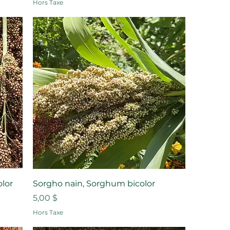
Hors Taxe
olor
Sorgho nain, Sorghum bicolor
Prix
5,00 $
Hors Taxe