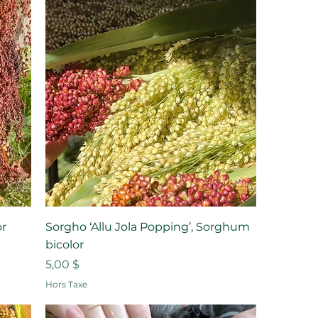
or
Sorgho ‘Allu Jola Popping’, Sorghum
bicolor
Prix
5,00 $
Hors Taxe