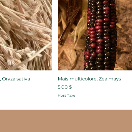
 Oryza sativa
Maïs multicolore, Zea mays
Prix
5,00 $
Hors Taxe