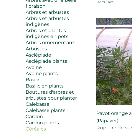
Arbres avec une belle
Hors Taxe
floraison
Arbres et arbustes
Arbres et arbustes
indigènes
Arbres et plantes
indigènes en pots
Arbres ornementaux
Arbustes
Asclépiade
Asclépiade plants
Avoine
Avoine plants
Basilic
Basilic en plants
Boutures d'arbres et
arbustes pour planter
Calebasse
Calebasse plants
Pavot orange à
Cardon
(Papaver)
Cardon plants
Rupture de st
Céréales