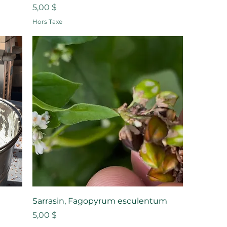
Prix
5,00 $
Hors Taxe
Sarrasin, Fagopyrum esculentum
Prix
5,00 $