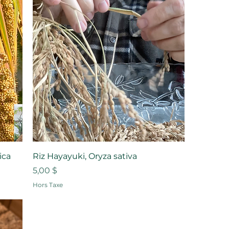
lica
Riz Hayayuki, Oryza sativa
Prix
5,00 $
Hors Taxe